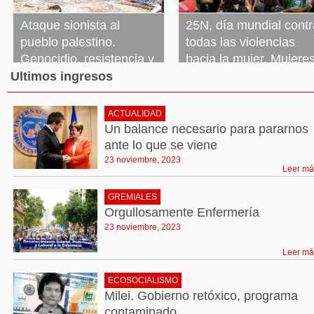
Ataque sionista al
25N, día mundial contr
pueblo palestino.
todas las violencias
Genocidio, resistencia y
hacia la mujer. Mujeres
tregua
ni un derecho menos, 
Ultimos ingresos
un ajuste más
23 noviembre, 2023
Leer más »
ACTUALIDAD
23 noviembre, 2023
Leer más »
Un balance necesario para pararnos
ante lo que se viene
23 noviembre, 2023
Leer má
GREMIALES
Orgullosamente Enfermería
23 noviembre, 2023
Leer má
ECOSOCIALISMO
Milei. Gobierno retóxico, programa
contaminado