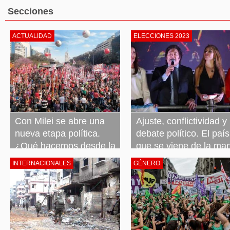
Secciones
ACTUALIDAD
ELECCIONES 2023
Con Milei se abre una
Ajuste, conflictividad y
nueva etapa política.
debate político. El país
¿Qué hacemos desde la
que se viene de la ma
izquierda?
de Milei
INTERNACIONALES
GÉNERO
23 noviembre, 2023
Leer más »
23 noviembre, 2023
Leer más »