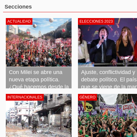
Secciones
ACTUALIDAD
ELECCIONES 2023
Con Milei se abre una
Ajuste, conflictividad y
nueva etapa política.
debate político. El país
¿Qué hacemos desde la
que se viene de la ma
izquierda?
de Milei
INTERNACIONALES
GÉNERO
23 noviembre, 2023
Leer más »
23 noviembre, 2023
Leer más »