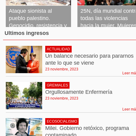
Ataque sionista al
25N, día mundial contr
pueblo palestino.
todas las violencias
Genocidio, resistencia y
hacia la mujer. Mujeres
tregua
ni un derecho menos, 
Ultimos ingresos
un ajuste más
23 noviembre, 2023
Leer más »
ACTUALIDAD
23 noviembre, 2023
Leer más »
Un balance necesario para pararnos
ante lo que se viene
23 noviembre, 2023
Leer má
GREMIALES
Orgullosamente Enfermería
23 noviembre, 2023
Leer má
ECOSOCIALISMO
Milei. Gobierno retóxico, programa
contaminado